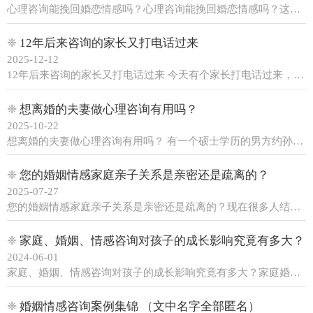
心理咨询能挽回婚恋情感吗？心理咨询能挽回婚恋情感吗？这个提问非常简单，能挽回。孙老师提醒大家，前提是双方必须相信心理咨询，如果不相信心理咨询，就不要乱花钱找人做心理咨询。孙老师是很有责任心的告诉大家，作为多年的心理咨询师，希望大家不花冤枉钱。但是，有些人偏信孙老师的心理......
❈
12年后来咨询的家长又打电话过来
2025-12-12
12年后来咨询的家长又打电话过来 今天有个家长打电话过来，表示感谢孙老师在12年前做的心理咨询效果好，一直念念不忘。这位家长的孩子曾经在小学的时候，学校老师建议家长领着孩子做个心理咨询，到了初中又有老师推荐家长找心理咨询师咨询孩子的问题，家长才感到问题的严重性。 家长......
❈
想离婚的夫妻做心理咨询有用吗？
2025-10-22
想离婚的夫妻做心理咨询有用吗？ 有一个硕士学历的男方约孙老师做婚姻咨询，夫妻冷战已经一年了。咨询的主要问题是他怎么处理好婆媳关系？第一次见面，男士中等个头，眼睛有神，皮肤微白，说话声音较小，没有力量感，叙述了很多家庭琐事，咨询时间达五个小时。男的有事都压抑到内心，不表达......
❈
您的婚姻情感家庭亲子关系是亲密还是疏离的？
2025-07-27
您的婚姻情感家庭亲子关系是亲密还是疏离的？现在很多人结婚后，过的并不愉快，但是还没有到达离婚的程度，通过我们心理咨询大量的案例发现，家庭婚姻早就存在有很多问题，有的能拖就拖，已经懒的解决。1. 长期夫妻各说各的理：双方都说对方说话本质没有变，意思是对方不容易改变。但是，......
❈
家庭、婚姻、情感咨询对孩子的成长影响究竟有多大？
2024-06-01
家庭、婚姻、情感咨询对孩子的成长影响究竟有多大？家庭婚姻情感咨询的工作难度要比普通一般意义上的心理咨询师难度要大一些，这是由他工作的特点决定的。因为我们知道当我们的心理出现问题了，这个问题有内源性的，有些外部的原因导致的，外部的因素导致的大部分是由于关系出了问题，给人造......
❈
婚姻情感咨询案例集锦 （文中名字全部匿名）