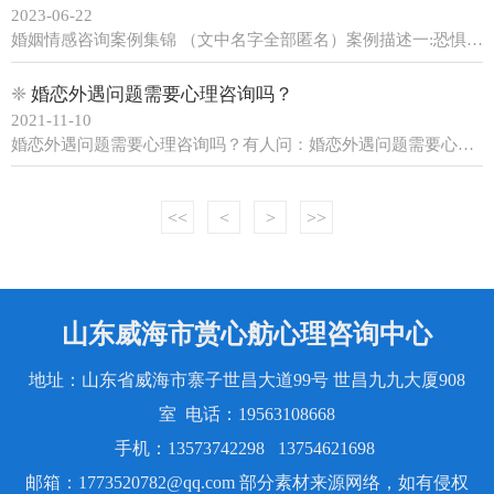
2023-06-22
婚姻情感咨询案例集锦 （文中名字全部匿名）案例描述一:恐惧老公不要自己了小光女42岁衣着时尚，长相很好。14岁的时候从东北基农村出来打工，20岁时遇到现在的老公并且结婚，自述老公很有才华，是一家木器厂的经理，年轻的时候因为家里条件不好，没上大学就打工，从销售做起，做得很......
❈
婚恋外遇问题需要心理咨询吗？
2021-11-10
婚恋外遇问题需要心理咨询吗？有人问：婚恋外遇问题需要心理咨询吗？我的回答是：如果周围亲朋好友都不能解决，我建议赶快找心理咨询师解决，但是找心理咨询不能图便宜，而是要看心理咨询师的资历，我相信：好的心理咨询师通过电话就会呈现的，相信吗？今天有个30多岁...
<<
<
>
>>
山东威海市赏心舫心理咨询中心
地址：山东省威海市寨子世昌大道99号 世昌九九大厦908
室 电话：19563108668
手机：13573742298 13754621698
邮箱：1773520782@qq.com 部分素材来源网络，如有侵权