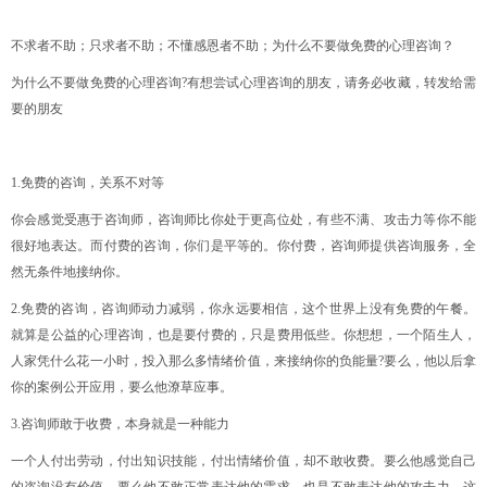
不求者不助；
只求者不助；
不懂感恩者不助；
为什么不要做免费的心理咨询？
为什么不要做免费的心理咨询?
有想尝试心理咨询的朋友，请
务必收藏，转发给需
要的朋友
1.免费的咨询，关系不对等
你会感觉受惠于咨询师，咨询师比你处于更高位处，有些不满、攻击力等你不能
很好地表达。
而付费的咨询，你们是平等的。
你付费，咨询师提供咨询服务，全
然无条件地接纳你。
2.免费的咨询，咨询师动力减弱，
你永远要相信，这个世界上没有免费的午餐。
就算是公益的心理咨询，也是要付费的，只是费用低些。
你想想，一个陌生人，
人家凭什么花一小时，投入那么多情绪价值，来接纳你的负能量?
要么，他以后拿
你的案例公开应用，要么他潦草应事。
3.咨询师敢于收费，本身就是一种能力
一个人付出劳动，付出知识技能，付出情绪价值，却不敢收费。
要么他感觉自己
的咨询没有价值，要么他不敢正常表达他的需求，也是不敢表达他的攻击力，这