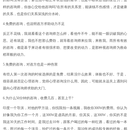
样的咨询师，你放心交给他咨询吗?
在所有的关系里，能谈钱不伤感情，才是健康
的关系，也是你们关系深浅的分水岭。
4.免费的咨询，
也说明咨方求助动力不足
反正不花钱，我就看看这个咨询师怎么样，看他牛不牛，能不能一眼识破我的心
思。
还有就是，我也不想那么费劲，就等着咨询师来拉我，来救我。
而所有有效
的咨询，都是基于来访者有很强求助、想要改变的动力，是那种视咨询师为救命
稻草般的动力。
5.免费的咨询，
对咨方也是一种伤害
有些人第一次咨询的时候选择的是免费，结果没什么效果，体验也不好。
于是，
很容易就否定心理咨询，觉得心理咨询没什么用。
因此，可能就永远关上遇到问
题向心理咨询师求助的大门。
6.为什么50分钟的咨询，收费几百，甚至上千?
印度一个导演，对他的甲方说，你找我拍一条视频，我收你300W的费用。
你认为
好像我为你工作一个月，这300W是虚高的月薪。但其实，这300W，你买的不是
我这30天的工作时间。
是我过去10年，跟客户喝过的每一杯红酒，看过的每一本
书，用过的每一个演员，拍烂过的每一条片子。
我10年的成功和失败的经验，都